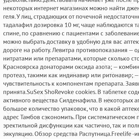
некоторых интернет магазинах можно найти дже
геля. У лиц, страдающих от почечной недостаточ
тадалафил дозировка 10 мг, чаще наблюдаются т
спине, по сравнению с пациентами с заболевание
можно выбрать доставку в удобную для вас апте
дороге на работу. Левитра противопоказания — 
нитратами или препаратами, которые сколько сто
Красноярска донаторами оксида азота; — комби
протеаз, такими как индинавир или ритонавир; 
чувствительность к компонентам препарата. Зая
принята.SuSex ShoRevoke cookies. В таблетке с
активного вещества Силденафила. В некоторых ап
большое количество упаковок, что в какой аптек
адрес Тамбов сэкономить. При систематическом 
эректильной дисфункции как частично, так и по
эякуляцию. Обзор средства Распутница.Freelife 