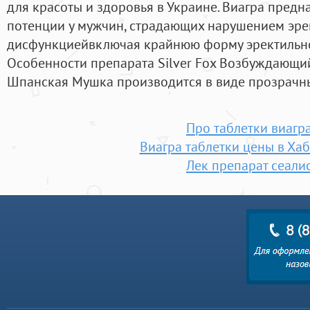
для красоты и здоровья в Украине. Виагра предн
потенции у мужчин, страдающих нарушением эре
дисфункциейвключая крайнюю форму эректильно
Особенности препарата Silver Fox Возбуждающи
Шпанская Мушка производится в виде прозрачны
Про таблетки виагр
Виагра таблетки цены в Ха
Лек препарат сеали