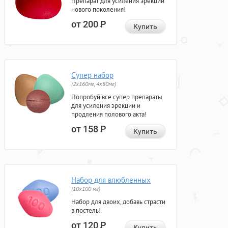
Препарат для усиления эрекции
нового поколения!
от 200
Р
Купить
Супер набор
(2х160мг, 4х80мг)
Попробуй все супер препараты
для усиления эрекции и
продления полового акта!
от 158
Р
Купить
Набор для влюбленных
(10х100 мг)
Набор для двоих, добавь страсти
в постель!
от 120
Р
Купить