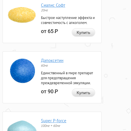
Сиалис Софт
20мг
Быстрое наступление эффекта и
совместимость с алкоголем.
от 65
Р
Купить
Дапоксетин
60мг
Единственный в мире препарат
для предотвращения
преждевременной эякуляции.
от 90
Р
Купить
Super P-force
100мг + 60мг