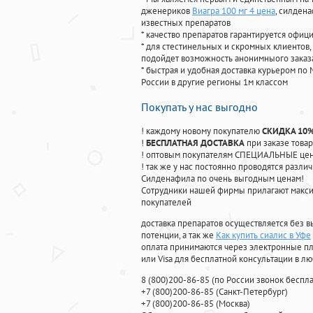
дженериков
Виагра 100 мг 4 цена
, силден
известных препаратов
* качество препаратов гарантируется офи
* для стестинельных и скромных клиентов,
подойдет возможность анонимныого заказа
* быстрая и удобная доставка курьером по 
России в другие регионы 1м классом
Покупать у нас выгодно
! каждому новому покупателю
СКИДКА 10
!
БЕСПЛАТНАЯ ДОСТАВКА
при заказе товар
! оптовым покупателям СПЕЦИАЛЬНЫЕ цены
! так же у нас постоянно проводятся раз
Силденафила по очень выгодным ценам!
Cотрудники нашей фирмы прилагают макси
покупателей
доставка препаратов осуществляется без в
потенции, а так же
Как купить сиалис в Уфе
оплата принимаются через электронные пл
или Visa для бесплатной консультации в л
8
(800
)200-86-85
(
по России звонок беспла
+7
(800
)200-86-85
(
Санкт-Петербург)
+7
(800
)200-86-85
(
Москва)