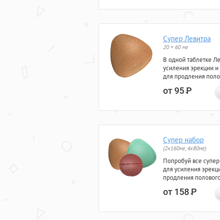
Супер Левитра
20 + 60 мг
В одной таблетке Л
усиления эрекции и
для продления поло
от 95
Р
Супер набор
(2х160мг, 4х80мг)
Попробуй все супер
для усиления эрекц
продления полового
от 158
Р