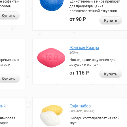
е эффекта и
Единственный в мире препарат
коголем.
для предотвращения
преждевременной эякуляции.
Купить
от 90
Р
Купить
Женская Виагра
100мг
препараты в
Новые, яркие ощущения для
агра и
девушек и женщин.
от 116
Р
Купить
Купить
кий
Софт набор
(3x100мг, 3x20мг)
 наиболее
Выбери софт-препарат на свой
арат.
вкус!