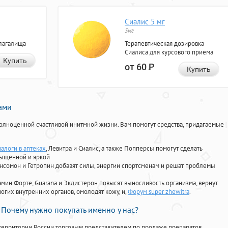
Сиалис 5 мг
5мг
лагалища
Терапевтическая дозировка
Сиалиса для курсового приема
Купить
от 60
Р
Купить
нами
олноценной счастливой инитмной жизни. Вам помогут средства, придагаемые
алоги в аптеках
, Левитра и Сиалис, а также Попперсы помогут сделать
сыщенной и яркой
Ансомон и Гетропин добавят силы, энергии спортсменам и решат проблемы
ориамин Форте, Guarana и Экдистерон повысят выносливость организма, вернут
огих внутренних органов, омолодят кожу, и,
Форум super zhewitra
.
Почему нужно покупать именно у нас?
территории России торговым представителем по продаже препаратов