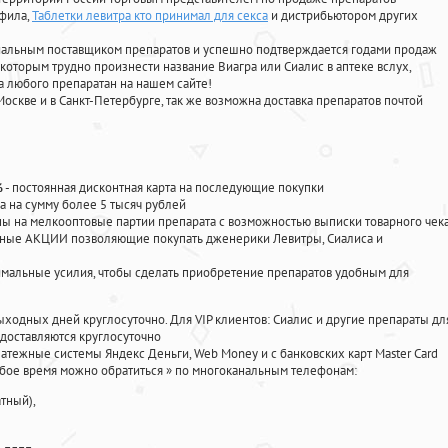
афила
,
Таблетки левитра кто принимал для секса
и дистрибьютором других
циальным поставщиком препаратов и успешно подтверждается годами продаж
 которым трудно произнести название Виагра или Сиалис в аптеке вслух,
 любого препаратан на нашем сайте!
Москве и в Санкт-Петербурге, так же возможна доставка препаратов почтой
%
- постоянная дисконтная карта на последующие покупки
а на сумму более 5 тысяч рублей
 на мелкооптовые партии препарата с возможностью выписки товарного чек
личные АКЦИИ позволяющие покупать дженерики Левитры, Сиалиса и
мальные усилия, чтобы сделать приобретение препаратов удобным для
ыходных дней круглосуточно. Для VIP клиентов: Сиалис и другие препараты дл
доставляются круглосуточно
атежные системы Яндекс Деньги, Web Money и с банковских карт Master Card
юбое время можно обратиться
»
по многоканальным телефонам:
тный),