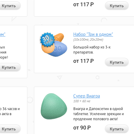
от 117
Р
Купить
Купить
ом"
Набор "Три в одном"
(10x100мг, 20x20мг)
ных
Большой набор из 3-х
ения
препаратов.
боре!
от 117
Р
Купить
Купить
Супер Виагра
100 + 60 мг
 36 часов и
Виагра и Дапоксетин в одной
 акта в
таблетке. Усиление эрекции и
продление полового акта!
от 90
Р
Купить
Купить