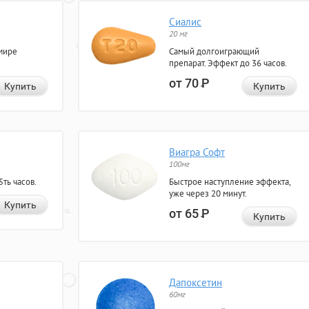
Сиалис
20 мг
мире
Самый долгоиграющий
препарат. Эффект до 36 часов.
от 70
Р
Купить
Купить
Виагра Софт
100мг
ть часов.
Быстрое наступление эффекта,
уже через 20 минут.
Купить
от 65
Р
Купить
Дапоксетин
60мг