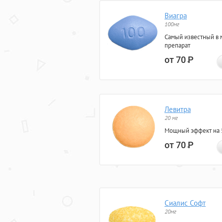
Виагра
100мг
Самый известный в 
препарат
от 70
Р
Левитра
20 мг
Мощный эффект на 5
от 70
Р
Сиалис Софт
20мг