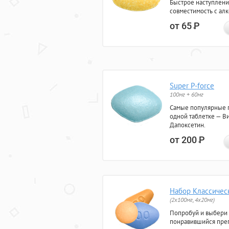
Быстрое наступлени
совместимость с ал
от 65
Р
Super P-force
100мг + 60мг
Самые популярные 
одной таблетке — Ви
Дапоксетин.
от 200
Р
Набор Классичес
(2x100мг, 4x20мг)
Попробуй и выбери
понравившийся преп