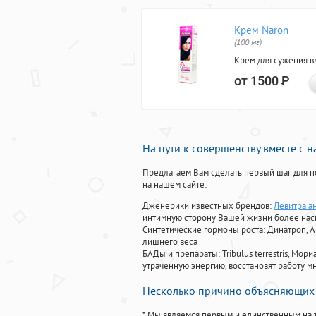
Крем Naron
(100 мг)
Крем для сужения в
от 1500
Р
На пути к совершенству вместе с 
Предлагаем Вам сделать первый шаг для п
на нашем сайте:
Дженерики известных брендов:
Левитра ан
интимную сторону Вашей жизни более на
Синтетические гормоны роста
: Динатроп, 
лишнего веса
БАДы и препараты:
Tribulus terrestris, М
утраченную энергию, восстановят работу мн
Несколько причино объясняющих 
* Мы являемся первым и единственным на 