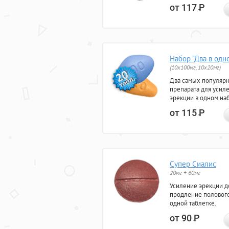
от 117
Р
Набор "Два в одн
(10x100мг, 10x20мг)
Два самых популяр
препарата для усил
эрекции в одном на
от 115
Р
Супер Сиалис
20мг + 60мг
Усиление эрекции до
продление полового
одной таблетке.
от 90
Р