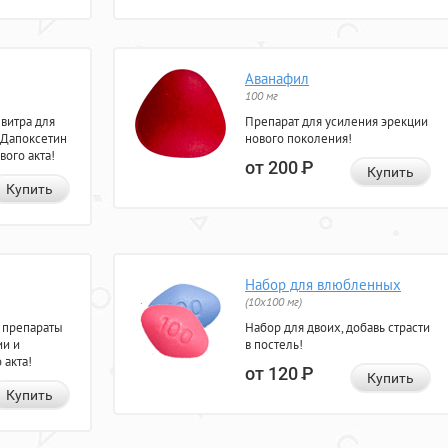
Аванафил
100 мг
евитра для
Препарат для усиления эрекции
 Дапоксетин
нового поколения!
вого акта!
от 200
Р
Купить
Купить
Набор для влюбленных
(10х100 мг)
 препараты
Набор для двоих, добавь страсти
ии и
в постель!
 акта!
от 120
Р
Купить
Купить