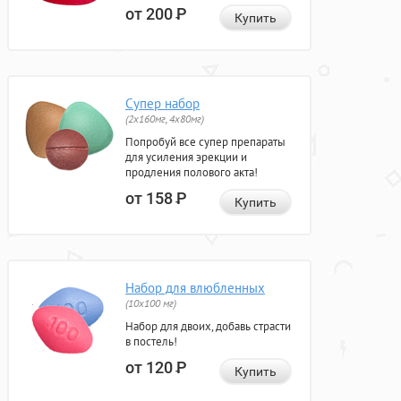
от 200
Р
Купить
Супер набор
(2х160мг, 4х80мг)
Попробуй все супер препараты
для усиления эрекции и
продления полового акта!
от 158
Р
Купить
Набор для влюбленных
(10х100 мг)
Набор для двоих, добавь страсти
в постель!
от 120
Р
Купить