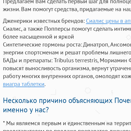
Предлагаем Вам сделать первый шаг для полноц
жизни. Вам помогут средства, придагаемые на на
Дженерики известных брендов:
Сиалис цены в ап
Сиалис, а также Попперсы помогут сделать инти
более насыщенной и яркой
Синтетические гормоны роста
: Динатроп, Ансомо
энергии спортсменам и решат проблемы лишнего
БАДы и препараты:
Tribulus terrestris, Мориамин
повысят выносливость организма, вернут утрачен
работу многих внутренних органов, омолодят кожу
виагра таблетки
.
Несколько причино объясняющих Поче
именно у нас?
* Мы являемся первым и единственным на терри
представителем по продаже препаратов дженер