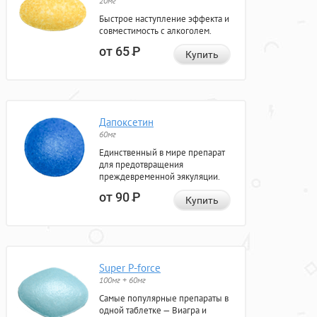
20мг
Быстрое наступление эффекта и
совместимость с алкоголем.
от 65
Р
Купить
Дапоксетин
60мг
Единственный в мире препарат
для предотвращения
преждевременной эякуляции.
от 90
Р
Купить
Super P-force
100мг + 60мг
Самые популярные препараты в
одной таблетке — Виагра и