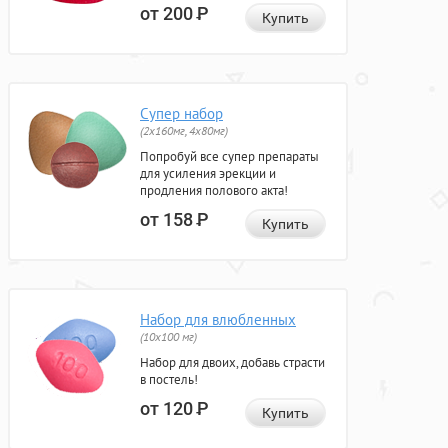
от 200
Р
Купить
Супер набор
(2х160мг, 4х80мг)
Попробуй все супер препараты
для усиления эрекции и
продления полового акта!
от 158
Р
Купить
Набор для влюбленных
(10х100 мг)
Набор для двоих, добавь страсти
в постель!
от 120
Р
Купить