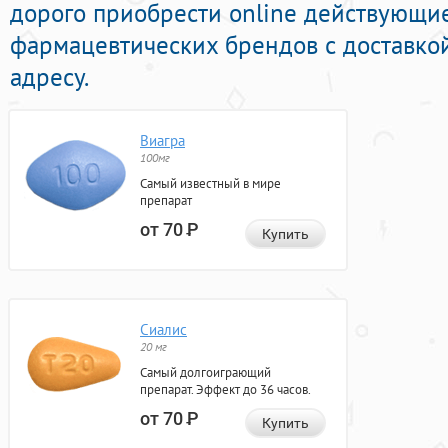
дорого приобрести online действующи
фармацевтических брендов с доставко
адресу.
Виагра
100мг
Самый известный в мире
препарат
от 70
Р
Купить
Сиалис
20 мг
Самый долгоиграющий
препарат. Эффект до 36 часов.
от 70
Р
Купить