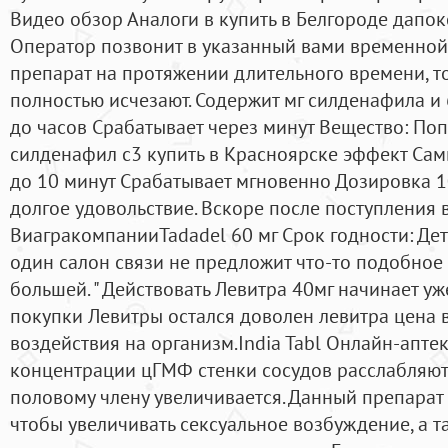
Видео обзор Аналоги в купить в Белгороде дапок
Оператор позвонит в указанный вами временной 
препарат на протяжении длительного времени, 
полностью исчезают. Содержит мг силденафила и 
до часов Срабатывает через минут Вещество: Поп
силденафил с3 купить в Красноярске эффект Сам
до 10 минут Срабатывает мгновенно Дозировка 1
долгое удовольствие. Вскоре после поступления 
ВиагракомпанииTadadel 60 мг Срок годности: Дет
один салон связи не предложит что-то подобное 
большей. " Действовать Левитра 40мг начинает уж
покупки Левитры остался доволен левитра цена в
воздействия на организм.India Tabl Онлайн-апте
концентрации цГМФ стенки сосудов расслабляютс
половому члену увеличивается. Данный препарат 
чтобы увеличивать сексуальное возбуждение, а т