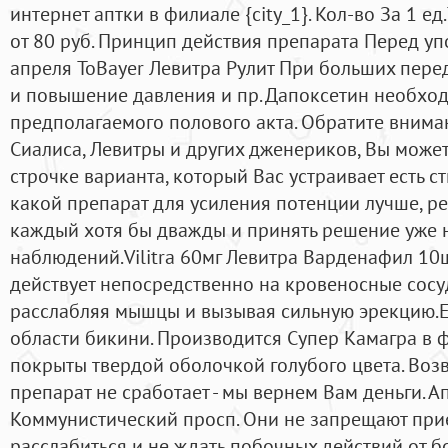
интернет аптки в филиале {city_1}. Кол-во За 1 е
от 80 руб. Принцип действия препарата Перед у
апреля ToBayer Левитра Рулит При больших пере
и повышение давления и пр. Дапоксетин необход
предполагаемого полового акта. Обратите вниман
Сиалиса, Левитры и других дженериков, Вы может
строчке варианта, который Вас устраивает есть 
какой препарат для усиления потенции лучше, р
каждый хотя бы дважды и принять решение уже 
наблюдений.Vilitra 60мг Левитра Варденафил 10
действует непосредственно на кровеносные сосу
расслабляя мышцы и вызывая сильную эрекцию.Ev
области бикини. Производится Супер Камагра в 
покрыты твердой оболочкой голубого цвета. Воз
препарат не сработает - мы вернем Вам деньги. А
Коммунистический просп. Они не запрещают при
расслабиться и не ждать побочных действий от б