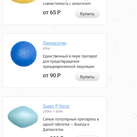
совместимость с алкоголем.
от 65
Р
Купить
Дапоксетин
60мг
Единственный в мире препарат
для предотвращения
преждевременной эякуляции.
от 90
Р
Купить
Super P-force
100мг + 60мг
Самые популярные препараты в
одной таблетке — Виагра и
Дапоксетин.