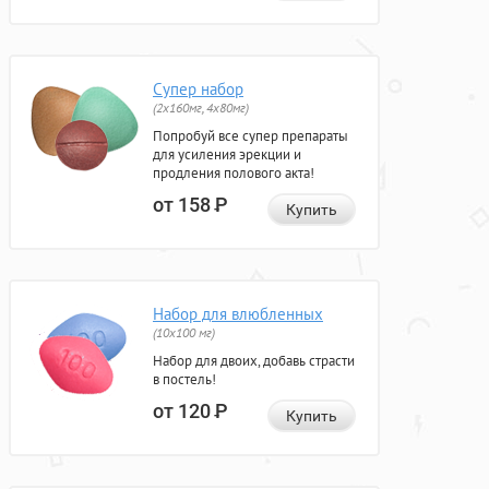
Супер набор
(2х160мг, 4х80мг)
Попробуй все супер препараты
для усиления эрекции и
продления полового акта!
от 158
Р
Купить
Набор для влюбленных
(10х100 мг)
Набор для двоих, добавь страсти
в постель!
от 120
Р
Купить