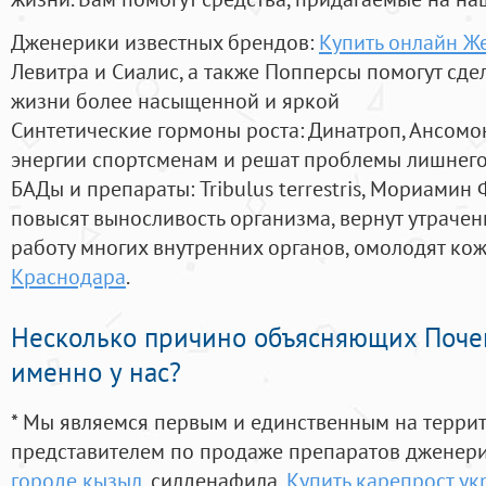
Дженерики известных брендов:
Купить онлайн Ж
Левитра и Сиалис, а также Попперсы помогут сд
жизни более насыщенной и яркой
Синтетические гормоны роста
: Динатроп, Ансомо
энергии спортсменам и решат проблемы лишнего
БАДы и препараты:
Tribulus terrestris, Мориамин
повысят выносливость организма, вернут утрачен
работу многих внутренних органов, омолодят кожу
Краснодара
.
Несколько причино объясняющих Поче
именно у нас?
* Мы являемся первым и единственным на терри
представителем по продаже препаратов дженер
городе кызыл
, силденафила
,
Купить карепрост ук