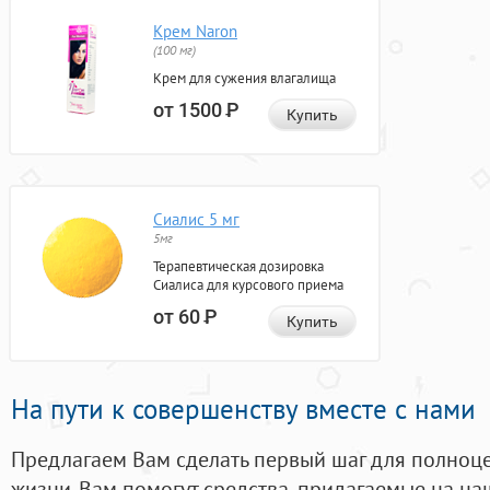
Крем Naron
(100 мг)
Крем для сужения влагалища
от 1500
Р
Купить
Сиалис 5 мг
5мг
Терапевтическая дозировка
Сиалиса для курсового приема
от 60
Р
Купить
На пути к совершенству вместе с нами
Предлагаем Вам сделать первый шаг для полноц
жизни. Вам помогут средства, придагаемые на на