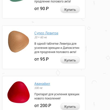
продление полового акта!
от 90
Р
Купить
Супер Левитра
20 + 60 мг
В одной таблетке Левитра для
усиления эрекции и Дапоксетин
для продления полового акта!
от 95
Р
Купить
Аванафил
100 мг
Препарат для усиления эрекции
нового поколения!
от 200
Р
Купить