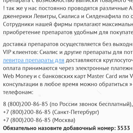
! так же у нас постоянно проводятся различные
дженерики Левитры, Сиалиса и Силденафила по 
Cотрудники нашей фирмы прилагают максимальны
приобретение препаратов удобным для покупат
доставка препаратов осуществляется без выходн
VIP клиентов: Сиалис и другие препараты для пот
левитра препараты для
доставляются круглосуто
оплата принимаются через электронные платежн
Web Money и с банковских карт Master Card или V
консультации в любое время можно обратиться
телефонам:
8
(800
)200-86-85
(
по России звонок бесплатный),
+7
(800
)200-86-85
(
Санкт-Петербург)
+7
(800
)200-86-85
(
Москва)
Обязательно назовите добавочный номер: 3533