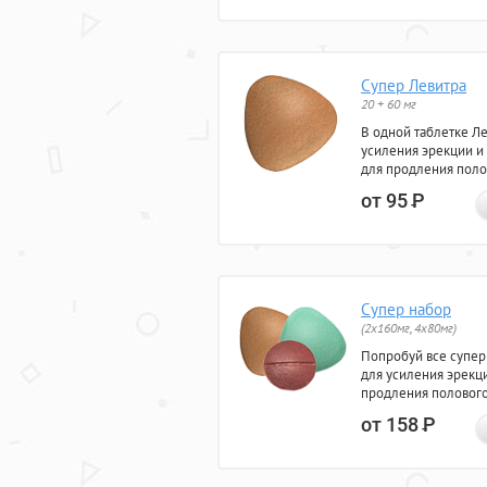
Супер Левитра
20 + 60 мг
В одной таблетке Л
усиления эрекции и
для продления поло
от 95
Р
Супер набор
(2х160мг, 4х80мг)
Попробуй все супер
для усиления эрекц
продления полового
от 158
Р