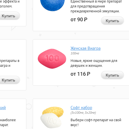
е эффекта и
Единственный в мире препарат
коголем.
для предотвращения
преждевременной эякуляции.
Купить
от 90
Р
Купить
Женская Виагра
100мг
препараты в
Новые, яркие ощущения для
агра и
девушек и женщин.
от 116
Р
Купить
Купить
кий
Софт набор
(3x100мг, 3x20мг)
 наиболее
Выбери софт-препарат на свой
арат.
вкус!