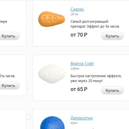
Сиалис
20 мг
мире
Самый долгоиграющий
препарат. Эффект до 36 часов.
от 70
Р
Купить
Купить
Виагра Софт
100мг
ть часов.
Быстрое наступление эффекта,
уже через 20 минут.
Купить
от 65
Р
Купить
Дапоксетин
60мг