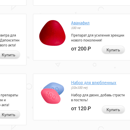
Аванафил
100 мг
евитра для
Препарат для усиления эрекции
 Дапоксетин
нового поколения!
вого акта!
от 200
Р
Купить
Купить
Набор для влюбленных
(10х100 мг)
 препараты
Набор для двоих, добавь страсти
ии и
в постель!
 акта!
от 120
Р
Купить
Купить