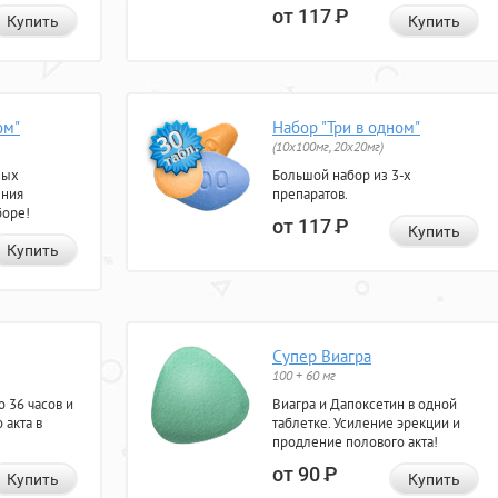
от 117
Р
Купить
Купить
ом"
Набор "Три в одном"
(10x100мг, 20x20мг)
ных
Большой набор из 3-х
ения
препаратов.
боре!
от 117
Р
Купить
Купить
Супер Виагра
100 + 60 мг
 36 часов и
Виагра и Дапоксетин в одной
 акта в
таблетке. Усиление эрекции и
продление полового акта!
от 90
Р
Купить
Купить