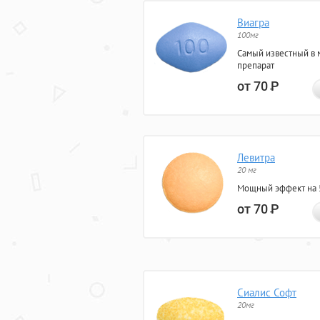
Виагра
100мг
Самый известный в 
препарат
от 70
Р
Левитра
20 мг
Мощный эффект на 5
от 70
Р
Сиалис Софт
20мг