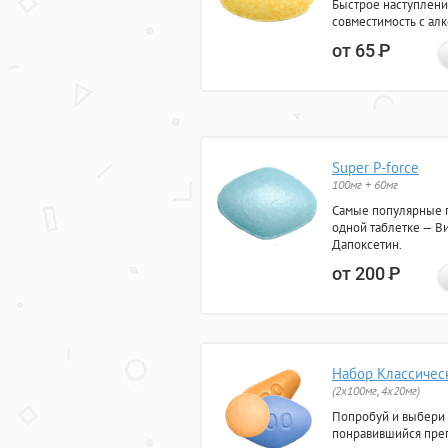
Быстрое наступлени
совместимость с ал
от 65
Р
Super P-force
100мг + 60мг
Самые популярные 
одной таблетке — Ви
Дапоксетин.
от 200
Р
Набор Классичес
(2x100мг, 4x20мг)
Попробуй и выбери
понравившийся преп