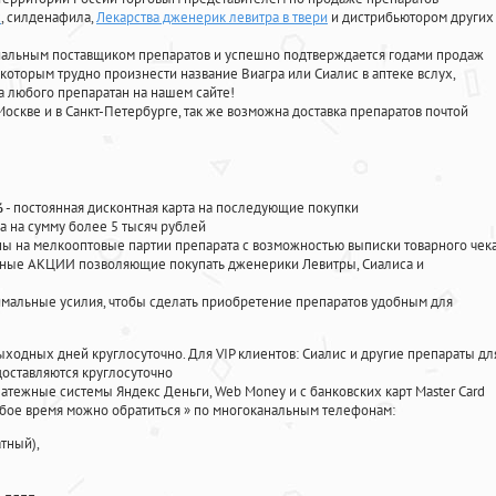
х
, силденафила
,
Лекарства дженерик левитра в твери
и дистрибьютором других
циальным поставщиком препаратов и успешно подтверждается годами продаж
 которым трудно произнести название Виагра или Сиалис в аптеке вслух,
 любого препаратан на нашем сайте!
Москве и в Санкт-Петербурге, так же возможна доставка препаратов почтой
%
- постоянная дисконтная карта на последующие покупки
а на сумму более 5 тысяч рублей
 на мелкооптовые партии препарата с возможностью выписки товарного чек
личные АКЦИИ позволяющие покупать дженерики Левитры, Сиалиса и
мальные усилия, чтобы сделать приобретение препаратов удобным для
ыходных дней круглосуточно. Для VIP клиентов: Сиалис и другие препараты дл
оставляются круглосуточно
атежные системы Яндекс Деньги, Web Money и с банковских карт Master Card
юбое время можно обратиться
»
по многоканальным телефонам:
тный),