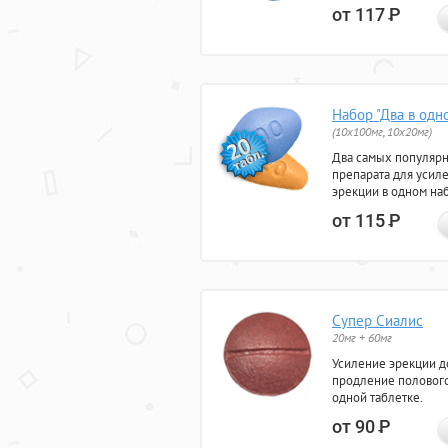
от 117
Р
Набор "Два в одн
(10x100мг, 10x20мг)
Два самых популяр
препарата для усил
эрекции в одном на
от 115
Р
Супер Сиалис
20мг + 60мг
Усиление эрекции до
продление полового
одной таблетке.
от 90
Р