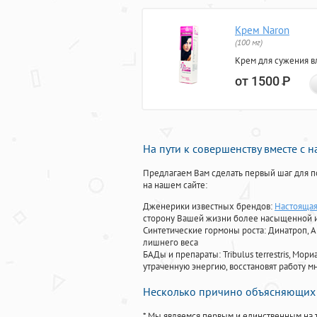
Крем Naron
(100 мг)
Крем для сужения в
от 1500
Р
На пути к совершенству вместе с 
Предлагаем Вам сделать первый шаг для п
на нашем сайте:
Дженерики известных брендов:
Настоящая
сторону Вашей жизни более насыщенной 
Синтетические гормоны роста
: Динатроп, 
лишнего веса
БАДы и препараты:
Tribulus terrestris, М
утраченную энергию, восстановят работу мн
Несколько причино объясняющих 
* Мы являемся первым и единственным на 