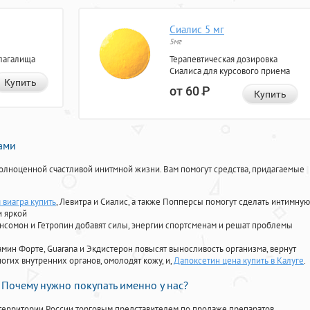
Сиалис 5 мг
5мг
лагалища
Терапевтическая дозировка
Сиалиса для курсового приема
Купить
от 60
Р
Купить
нами
олноценной счастливой инитмной жизни. Вам помогут средства, придагаемые
 виагра купить
, Левитра и Сиалис, а также Попперсы помогут сделать интимную
и яркой
Ансомон и Гетропин добавят силы, энергии спортсменам и решат проблемы
ориамин Форте, Guarana и Экдистерон повысят выносливость организма, вернут
огих внутренних органов, омолодят кожу, и,
Дапоксетин цена купить в Калуге
.
Почему нужно покупать именно у нас?
территории России торговым представителем по продаже препаратов