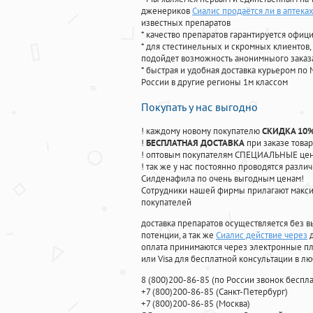
дженериков
Сиалис продаётся ли в аптека
известных препаратов
* качество препаратов гарантируется офи
* для стестинельных и скромных клиентов,
подойдет возможность анонимныого заказа
* быстрая и удобная доставка курьером по 
России в другие регионы 1м классом
Покупать у нас выгодно
! каждому новому покупателю
СКИДКА 10
!
БЕСПЛАТНАЯ ДОСТАВКА
при заказе товар
! оптовым покупателям СПЕЦИАЛЬНЫЕ цены
! так же у нас постоянно проводятся раз
Силденафила по очень выгодным ценам!
Cотрудники нашей фирмы прилагают макси
покупателей
доставка препаратов осуществляется без в
потенции, а так же
Сиалис действие через
д
оплата принимаются через электронные пл
или Visa для бесплатной консультации в л
8
(800
)200-86-85
(
по России звонок беспла
+7
(800
)200-86-85
(
Санкт-Петербург)
+7
(800
)200-86-85
(
Москва)