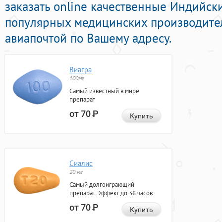
заказать online качественные Индийс
популярных медицинских производител
авиапочтой по Вашему адресу.
Виагра
100мг
Самый известный в мире
препарат
от 70
Р
Купить
Сиалис
20 мг
Самый долгоиграющий
препарат. Эффект до 36 часов.
от 70
Р
Купить