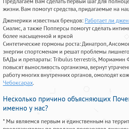
Предлагаем Вам сделать первый шаг для полноц
жизни. Вам помогут средства, придагаемые на на
Дженерики известных брендов:
Работает ли джен
Сиалис, а также Попперсы помогут сделать инти
более насыщенной и яркой
Синтетические гормоны роста
: Динатроп, Ансомо
энергии спортсменам и решат проблемы лишнего
БАДы и препараты:
Tribulus terrestris, Мориамин
повысят выносливость организма, вернут утрачен
работу многих внутренних органов, омолодят кожу
Чебоксарах
.
Несколько причино объясняющих Поче
именно у нас?
* Мы являемся первым и единственным на терри
представителем по продаже препаратов дженер