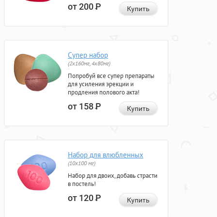
от 200
Р
Купить
Супер набор
(2х160мг, 4х80мг)
Попробуй все супер препараты
для усиления эрекции и
продления полового акта!
от 158
Р
Купить
Набор для влюбленных
(10х100 мг)
Набор для двоих, добавь страсти
в постель!
от 120
Р
Купить