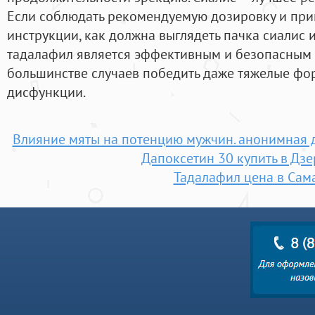
Если соблюдать рекомендуемую дозировку и при
инструкции, как должна выглядеть пачка сиалис и
тадалафил является эффективным и безопасным
большинстве случаев победить даже тяжелые фо
дисфункции.
Влияние мяты на потенцию мужчин. анонимная 
Дапоксетин 30 купить в Дз
Тадалафил цена в Сам