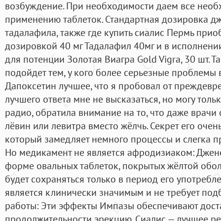
возбуждение. При необходимости даем все необ
применению таблеток. Стандартная дозировка дж
тадалафила, также где купить сиалис Пермь прио
дозировкой 40 мг Тадалафил 40мг и в исполнении
для потенции Золотая Виагра Gold Vigra, 30 шт. 
подойдет тем, у кого более серьезные проблемы в
Дапоксетин лучшее, что я пробовал от преждевр
лучшего ответа мне не высказаться, но могу тол
радио, обратила внимание на то, что даже врачи с
лёвин или левитра вместо жёлчь. Секрет его очень
который замедляет немного процессы и слегка пр
Но медикамент не является афродизиаком: Джен
форме овальных таблеток, покрытых жёлтой обол
будет сохраняться только в период его употребле
является клинически значимым и не требует под
работы: Эти эффекты Импазы обеспечивают дост
продолжительности эрекцию. Сиалис — лучшее р