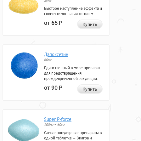
20мг
Быстрое наступление эффекта и
совместимость с алкоголем.
от 65
Р
Купить
Дапоксетин
60мг
Единственный в мире препарат
для предотвращения
преждевременной эякуляции.
от 90
Р
Купить
Super P-force
100мг + 60мг
Самые популярные препараты в
одной таблетке — Виагра и