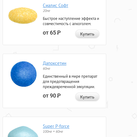
Сиалис Софт
20мг
Быстрое наступление эффекта и
совместимость с алкоголем.
от 65
Р
Купить
Дапоксетин
60мг
Единственный в мире препарат
для предотвращения
преждевременной эякуляции.
от 90
Р
Купить
Super P-force
100мг + 60мг