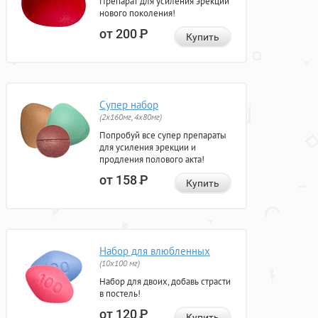
Препарат для усиления эрекции
нового поколения!
от 200
Р
Купить
Супер набор
(2х160мг, 4х80мг)
Попробуй все супер препараты
для усиления эрекции и
продления полового акта!
от 158
Р
Купить
Набор для влюбленных
(10х100 мг)
Набор для двоих, добавь страсти
в постель!
от 120
Р
Купить