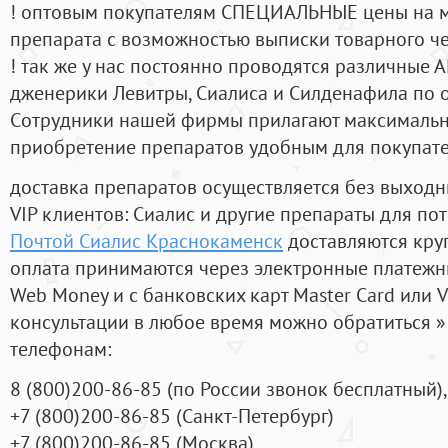
! оптовым покупателям СПЕЦИАЛЬНЫЕ цены на 
препарата с возможностью выписки товарного ч
! так же у нас постоянно проводятся различные
дженерики Левитры, Сиалиса и Силденафила по 
Cотрудники нашей фирмы прилагают максимальны
приобретение препаратов удобным для покупат
доставка препаратов осуществляется без выходн
VIP клиентов: Сиалис и другие препараты для пот
Почтой Сиалис Краснокаменск
доставляются кру
оплата принимаются через электронные платежн
Web Money и с банковских карт Master Card или V
консультации в любое время можно обратиться
телефонам:
8
(800
)200-86-85
(
по России звонок бесплатный),
+7
(800
)200-86-85
(
Санкт-Петербург)
+7
(800
)200-86-85
(
Москва)