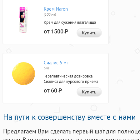
Крем Naron
(100 мг)
Крем для сужения влагалища
от 1500
Р
Купить
Сиалис 5 мг
5мг
Терапевтическая дозировка
Сиалиса для курсового приема
от 60
Р
Купить
На пути к совершенству вместе с нами
Предлагаем Вам сделать первый шаг для полноц
жизни. Вам помогут средства, придагаемые на на