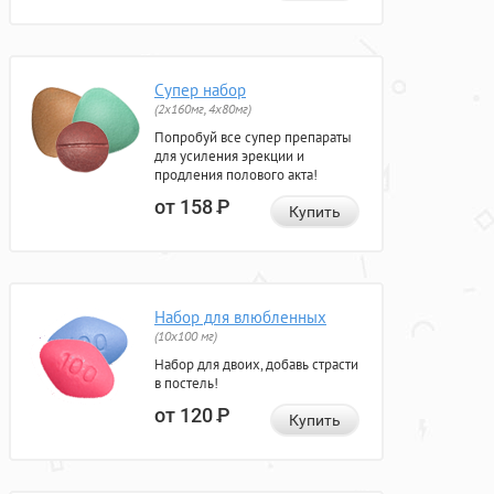
Супер набор
(2х160мг, 4х80мг)
Попробуй все супер препараты
для усиления эрекции и
продления полового акта!
от 158
Р
Купить
Набор для влюбленных
(10х100 мг)
Набор для двоих, добавь страсти
в постель!
от 120
Р
Купить