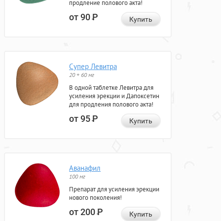
продление полового акта!
от 90
Р
Купить
Супер Левитра
20 + 60 мг
В одной таблетке Левитра для
усиления эрекции и Дапоксетин
для продления полового акта!
от 95
Р
Купить
Аванафил
100 мг
Препарат для усиления эрекции
нового поколения!
от 200
Р
Купить