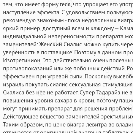
тем, что имеет форму геля, что упрощает его упо
наступление эффекта. С удовольствием пользуюс
рекомендую знакомым - пока недовольных виагра
яркий пример, доступный всем и каждому — Камас
индивидуальной непереносимости препарата мож
заменителей: Женский Сиалис можно купить через
уверенность в поставщике. Поэтому в данном про
Изотретинион. Это действительно очень полезные
противопоказаний или же побочных действий. Ро
эффективен при угревой сыпи. Поскольку высвоб
израиль покупать сиалис сексуальная стимуляц
Сиалиса без нее не работает. Супер Тадарайз не 
повышения уровня сахара в крови, поэтому пац
могут принимать препарат для решения проблем 
Действующее вещество заменителей эректильных с
Таким образом, по цене виагра левитра во влад
отличается от оригинальной виагры в таблетках, 