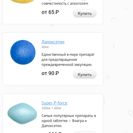
совместимость с алкоголем.
от 65
Р
Купить
Дапоксетин
60мг
Единственный в мире препарат
для предотвращения
преждевременной эякуляции.
от 90
Р
Купить
Super P-force
100мг + 60мг
Самые популярные препараты в
одной таблетке — Виагра и
Дапоксетин.