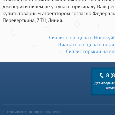
дженерики ничем не уступают оригиналу. Ваш рег
купить товарным агрегатором согласно Федераль
Переверткина, 7 ТЦ Линия.
Сиалис софт цена в Новоку
Виагра софт цена в нори
Сиалис горький на вк
«Моя Аптека» | Все права защищены