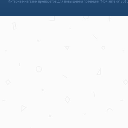
Интернет-магазин препаратов для повышения потенции “Моя аптека” 201