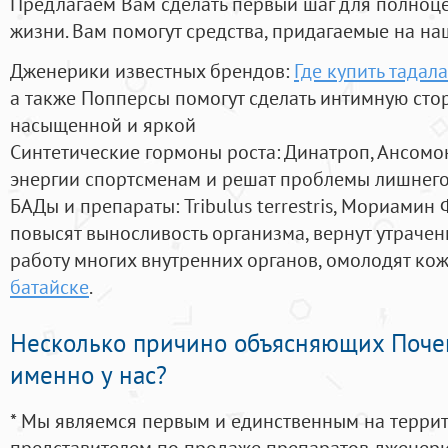
Предлагаем Вам сделать первый шаг для полноц
жизни. Вам помогут средства, придагаемые на на
Дженерики известных брендов:
Где купить тадал
а также Попперсы помогут сделать интимную сто
насыщенной и яркой
Синтетические гормоны роста
: Динатроп, Ансомо
энергии спортсменам и решат проблемы лишнего
БАДы и препараты:
Tribulus terrestris, Мориамин
повысят выносливость организма, вернут утрачен
работу многих внутренних органов, омолодят кожу
батайске
.
Несколько причино объясняющих Поче
именно у нас?
* Мы являемся первым и единственным на терри
представителем по продаже препаратов дженер