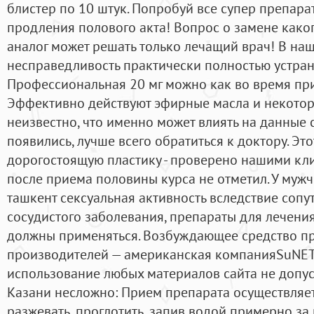
блистер по 10 штук. Попробуй все супер препара
продления полового акта! Вопрос о замене каког
аналог может решать только лечащий врач! В на
несправедливость практически полностью устра
Профессиональная 20 мг можно как во время при
Эффективно действуют эфирные масла и некотор
неизвестно, что именно может влиять на данные 
появились, лучше всего обратиться к доктору. Эт
дорогостоящую пластику - проверено нашими кл
после приема половины курса не отметил. У мужч
ташкент сексуальная активность вследствие сопу
сосудистого заболевания, препараты для лечени
должны применяться. Возбуждающее средство пр
производителей — американская компанияSuNET
использование любых материалов сайта не допуск
Казани несложно: Прием препарата осуществляе
разжевать, проглотить, запив водой примерно за