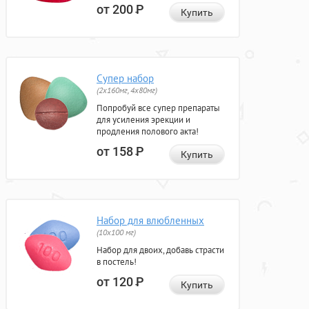
от 200
Р
Купить
Супер набор
(2х160мг, 4х80мг)
Попробуй все супер препараты
для усиления эрекции и
продления полового акта!
от 158
Р
Купить
Набор для влюбленных
(10х100 мг)
Набор для двоих, добавь страсти
в постель!
от 120
Р
Купить