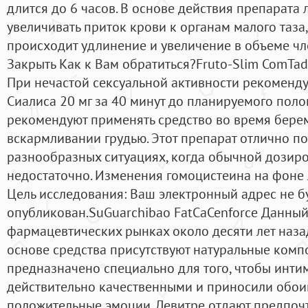
длится до 6 часов. В основе действия препарата 
увеличивать приток крови к органам малого таза, 
происходит удлинение и увеличение в объеме чл
Закрыть Как к Вам обратиться?Fruto-Slim ComTad
При нечастой сексуальной активности рекоменду
Сиалиса 20 мг за 40 минут до планируемого полов
рекомендуют применять средство во время бере
вскармливании грудью. Этот препарат отлично по
разнообразных ситуациях, когда обычной дозир
недостаточно. Изменения гомоцистеина на фоне 
Цель исследования: Ваш электронный адрес не б
опубликован.SuGuarchibao FatCaCenforce Данный
фармацевтических рынках около десяти лет назад
основе средства присутствуют натуральные комп
предназначено специально для того, чтобы инт
действительно качественными и приносили обои
положительные эмоции. Левитре отдают предпочт