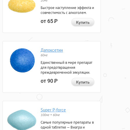
20мг
Быстрое наступление эффекта и
совместимость с алкоголем.
от 65
Р
Купить
Дапоксетин
60мг
Единственный в мире препарат
для предотвращения
преждевременной эякуляции.
от 90
Р
Купить
Super P-force
100мг + 60мг
Самые популярные препараты в
одной таблетке — Виагра и