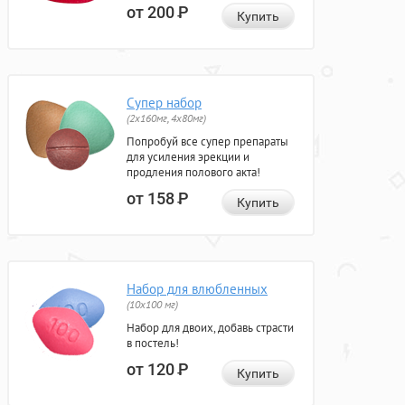
от 200
Р
Купить
Супер набор
(2х160мг, 4х80мг)
Попробуй все супер препараты
для усиления эрекции и
продления полового акта!
от 158
Р
Купить
Набор для влюбленных
(10х100 мг)
Набор для двоих, добавь страсти
в постель!
от 120
Р
Купить