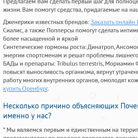
Предлагаем Вам сделать первый шаг для полноц
жизни. Вам помогут средства, придагаемые на на
Дженерики известных брендов:
Заказать онлайн
Сиалис, а также Попперсы помогут сделать инти
более насыщенной и яркой
Синтетические гормоны роста
: Динатроп, Ансомо
энергии спортсменам и решат проблемы лишнего
БАДы и препараты:
Tribulus terrestris, Мориамин
повысят выносливость организма, вернут утрачен
работу многих внутренних органов, омолодят кожу
купить Оренбург
.
Несколько причино объясняющих Поче
именно у нас?
* Мы являемся первым и единственным на терри
представителем по продаже препаратов дженер