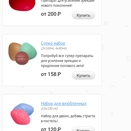
Препарат для усиления эрекции
нового поколения!
от 200
Р
Купить
Супер набор
(2х160мг, 4х80мг)
Попробуй все супер препараты
для усиления эрекции и
продления полового акта!
от 158
Р
Купить
Набор для влюбленных
(10х100 мг)
Набор для двоих, добавь страсти
в постель!
от 120
Р
Купить