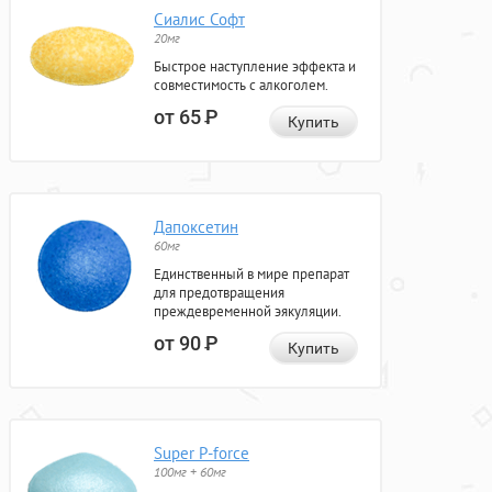
Сиалис Софт
20мг
Быстрое наступление эффекта и
совместимость с алкоголем.
от 65
Р
Купить
Дапоксетин
60мг
Единственный в мире препарат
для предотвращения
преждевременной эякуляции.
от 90
Р
Купить
Super P-force
100мг + 60мг