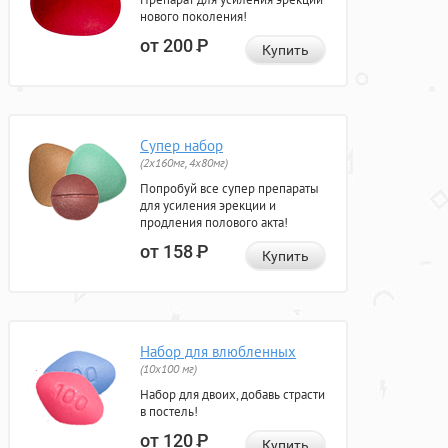
нового поколения!
от 200
Р
Купить
Супер набор
(2х160мг, 4х80мг)
Попробуй все супер препараты
для усиления эрекции и
продления полового акта!
от 158
Р
Купить
Набор для влюбленных
(10х100 мг)
Набор для двоих, добавь страсти
в постель!
от 120
Р
Купить