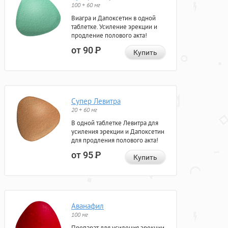
100 + 60 мг
Виагра и Дапоксетин в одной
таблетке. Усиление эрекции и
продление полового акта!
от 90
Р
Купить
Супер Левитра
20 + 60 мг
В одной таблетке Левитра для
усиления эрекции и Дапоксетин
для продления полового акта!
от 95
Р
Купить
Аванафил
100 мг
Препарат для усиления эрекции