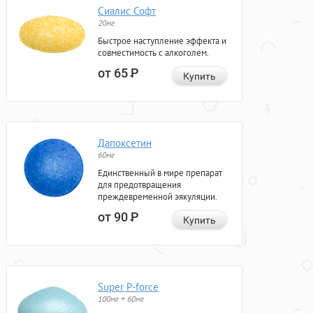
Сиалис Софт
20мг
Быстрое наступление эффекта и
совместимость с алкоголем.
от 65
Р
Купить
Дапоксетин
60мг
Единственный в мире препарат
для предотвращения
преждевременной эякуляции.
от 90
Р
Купить
Super P-force
100мг + 60мг