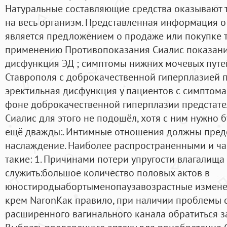
Натуральные составляющие средства оказывают 
на весь организм. Представленная информация о
является предложением о продаже или покупке т
применению Противопоказания Сиалис показани
дисфункция ЭД ; симптомы нижних мочевых путей
Ставрополя с доброкачественной гиперплазией 
эректильная дисфункция у пациентов с симптом
фоне доброкачественной гиперплазии предстате
Сиалис для этого не подошёл, хотя с ним нужно 
ещё дважды:. Интимные отношения должны пред
наслаждение. Наиболее распространенными и ч
такие: 1. Причинами потери упругости влагалища
служить:большое количество половых актов в
юностиродыабортыменопаузавозрастные измене
крем NaronКак правило, при наличии проблемы с
расширенного вагинального канала обратиться з