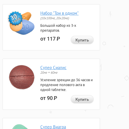
Набор "Три в одном"
(10x100мг, 20x20мг)
Большой набор из 3-х
препаратов.
от 117
Р
Купить
Супер Сиалис
20мг + 60мг
Усиление эрекции до 36 часов и
продление полового акта в
одной таблетке.
от 90
Р
Купить
Супер Виагра