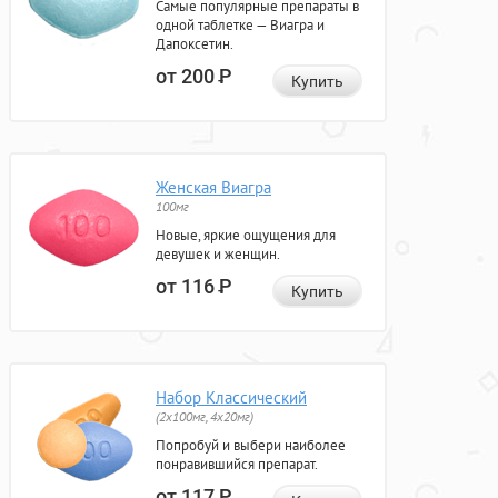
Самые популярные препараты в
одной таблетке — Виагра и
Дапоксетин.
от 200
Р
Купить
Женская Виагра
100мг
Новые, яркие ощущения для
девушек и женщин.
от 116
Р
Купить
Набор Классический
(2x100мг, 4x20мг)
Попробуй и выбери наиболее
понравившийся препарат.
от 117
Р