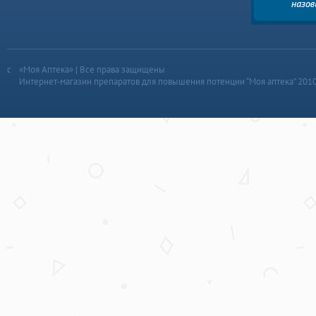
«Моя Аптека» | Все права защищены
Интернет-магазин препаратов для повышения потенции “Моя аптека” 201