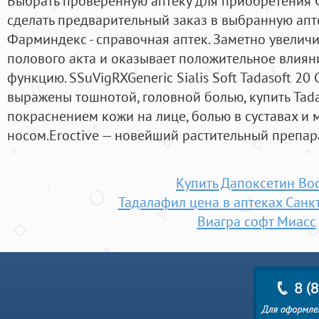
Выбрать проверенную аптеку для приобретения С
сделать предварительный заказ в выбранную апт
Фарминдекс - справочная аптек. Заметно увелич
полового акта и оказывает положительное влия
функцию. SSuVigRXGeneric Sialis Soft Tadasoft 2
выражены тошнотой, головной болью, купить TadaS
покраснением кожи на лице, болью в суставах и
носом.Eroctive — новейший растительный препар
Купить Дапоксетин Во
Тадалафил цена в аптеках Санк
Виагра софт Миасс