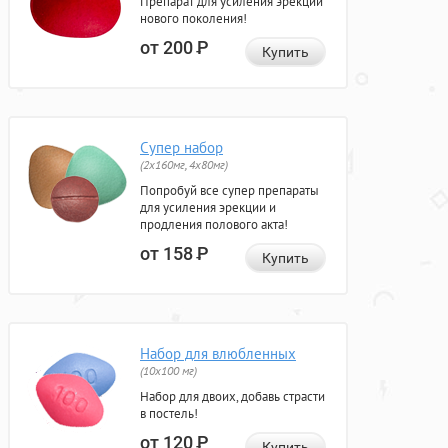
Препарат для усиления эрекции
нового поколения!
от 200
Р
Купить
Супер набор
(2х160мг, 4х80мг)
Попробуй все супер препараты
для усиления эрекции и
продления полового акта!
от 158
Р
Купить
Набор для влюбленных
(10х100 мг)
Набор для двоих, добавь страсти
в постель!
от 120
Р
Купить