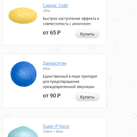
Сиалис Софт
20мг
Быстрое наступление эффекта и
совместимость с алкоголем.
от 65
Р
Купить
Дапоксетин
60мг
Единственный в мире препарат
для предотвращения
преждевременной эякуляции.
от 90
Р
Купить
Super P-force
100мг + 60мг