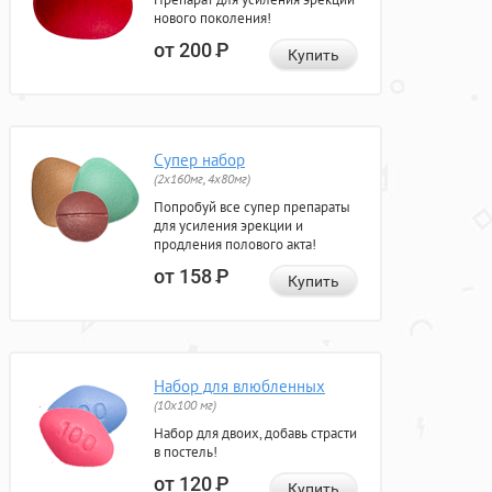
нового поколения!
от 200
Р
Купить
Супер набор
(2х160мг, 4х80мг)
Попробуй все супер препараты
для усиления эрекции и
продления полового акта!
от 158
Р
Купить
Набор для влюбленных
(10х100 мг)
Набор для двоих, добавь страсти
в постель!
от 120
Р
Купить