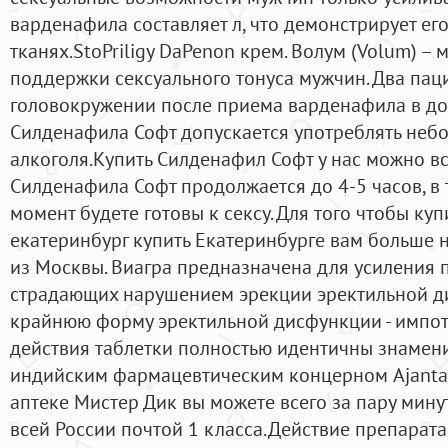
варденафила составляет л, что демонстрирует е
тканях.StoPriligy DaPenon крем. Волум (Volum) 
поддержки сексуального тонуса мужчин. Два пац
головокружении после приема варденафила в доз
Силденафила Софт допускается употреблять неб
алкоголя.Купить Силденафил Софт у нас можно вс
Силденафила Софт продолжается до 4-5 часов, в
момент будете готовы к сексу. Для того чтобы куп
екатеринбург купить Екатеринбурге вам больше н
из Москвы. Виагра предназначена для усиления 
страдающих нарушением эрекции эректильной 
крайнюю форму эректильной дисфункции - импот
действия таблетки полностью идентичны знамен
индийским фармацевтическим концерном Ajanta 
аптеке Мистер Дик вы можете всего за пару минут
всей России почтой 1 класса.Действие препарат