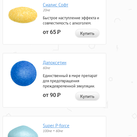
Сиалис Софт
20мг
Быстрое наступление эффекта и
совместимость с алкоголем.
от 65
Р
Купить
Дапоксетин
60мг
Единственный в мире препарат
для предотвращения
преждевременной эякуляции.
от 90
Р
Купить
Super P-force
100мг + 60мг