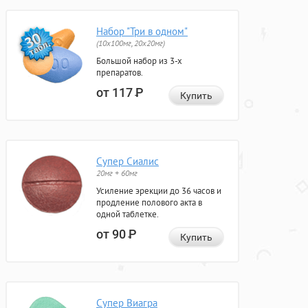
Набор "Три в одном"
(10x100мг, 20x20мг)
Большой набор из 3-х
препаратов.
от 117
Р
Купить
Супер Сиалис
20мг + 60мг
Усиление эрекции до 36 часов и
продление полового акта в
одной таблетке.
от 90
Р
Купить
Супер Виагра