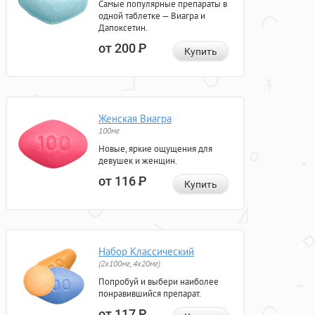
Самые популярные препараты в
одной таблетке — Виагра и
Дапоксетин.
от 200
Р
Купить
Женская Виагра
100мг
Новые, яркие ощущения для
девушек и женщин.
от 116
Р
Купить
Набор Классический
(2x100мг, 4x20мг)
Попробуй и выбери наиболее
понравившийся препарат.
от 117
Р