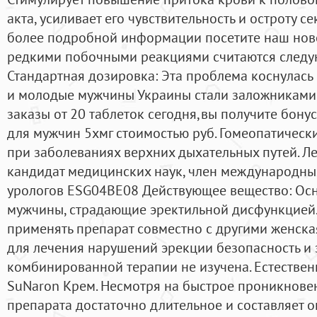
акта, усиливает его чувствительность и остроту 
более подробной информации посетите наш ново
редкими побочными реакциями считаются следующ
Стандартная дозировка: Эта проблема коснулась 
и молодые мужчины Украины стали заложниками э
заказы от 20 таблеток сегодня,вы получите бонус
для мужчин 5хмг стоимостью руб. Гомеопатическ
при заболеваниях верхних дыхательных путей. Ле
кандидат медицинских наук, член международны
урологов ESG04BE08 Действующее вещество: Осн
мужчины, страдающие эректильной дисфункцией.
применять препарат совместно с другими женска
для лечения нарушений эрекции безопасность и
комбинированной терапии не изучена. Естественн
SuNaron Крем. Несмотря на быстрое проникновен
препарата достаточно длительное и составляет о