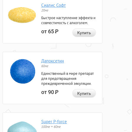
Сиалис Софт
20мг
Быстрое наступление эффекта и
совместимость с алкоголем.
от 65
Р
Купить
Дапоксетин
60мг
Единственный в мире препарат
для предотвращения
преждевременной эякуляции.
от 90
Р
Купить
Super P-force
100мг + 60мг