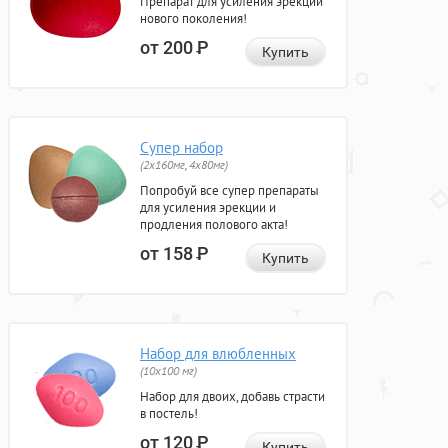
Препарат для усиления эрекции
нового поколения!
от 200
Р
Купить
Супер набор
(2х160мг, 4х80мг)
Попробуй все супер препараты
для усиления эрекции и
продления полового акта!
от 158
Р
Купить
Набор для влюбленных
(10х100 мг)
Набор для двоих, добавь страсти
в постель!
от 120
Р
Купить