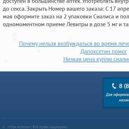
доступен в большинстве аптек. Употреблять внутр
до секса. Закрыть Номер вашего заказа: С 17 апр
мая оформите заказ на 2 упаковки Сиалиса и пол
одномоментном приеме Левитры в дозе 5 мг и там
Почему нельзя возбуждаться во время ле
Дапоксетин помог
Низкая цена куплю сиали
«Моя Аптека» | Все права защищены