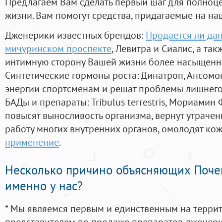
Предлагаем Вам сделать первый шаг для полноц
жизни. Вам помогут средства, придагаемые на на
Дженерики известных брендов:
Продается ли дап
мичуринском проспекте
, Левитра и Сиалис, а та
интимную сторону Вашей жизни более насыщенн
Синтетические гормоны роста
: Динатроп, Ансомо
энергии спортсменам и решат проблемы лишнего
БАДы и препараты:
Tribulus terrestris, Мориамин
повысят выносливость организма, вернут утрачен
работу многих внутренних органов, омолодят кожу
применение
.
Несколько причино объясняющих Поче
именно у нас?
* Мы являемся первым и единственным на терри
представителем по продаже препаратов дженер