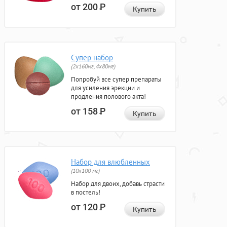
от 200
Р
Купить
Супер набор
(2х160мг, 4х80мг)
Попробуй все супер препараты
для усиления эрекции и
продления полового акта!
от 158
Р
Купить
Набор для влюбленных
(10х100 мг)
Набор для двоих, добавь страсти
в постель!
от 120
Р
Купить