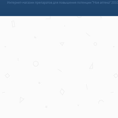
Интернет-магазин препаратов для повышения потенции “Моя аптека” 201