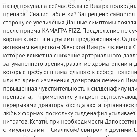
назад покупал,а сейчас больше Виагра подходит
препарат Сиалис таблетки? Запрещено самостоят
сторону ее увеличения. Данные симптомы появля
после приема КАМАГРА FIZZ. Предложение не су
картам клиента и другими предложениями. Однако
активным веществом Женской Виагры является С
которое влияет на снижение артериального давл
затуманенного зрения, развитие хроматопсии и 
которые требуют внимательного к себе отношени
или во время изменения дозировки лечения. Виа
повышенная чувствительность к силденафилу ил
препарата; — применение у пациентов, получающ
перерывами донаторы оксида азота, органически
любых формах, поскольку силденафил усиливает
нитратов. Кстати, при необходимости Дапоксети
стимуляторами — СиалисомЛевитрой и другими. О