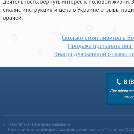
деятельность, вернуть интерес к половой жизни. 
сиалис инструкция и цена в Украине отзывы паци
врачей.
Сколько стоит ливитра в В
Продажа препарата виаг
Виагра для женщин отзывы ц
«Моя Аптека» | Все права защищены
Интернет-магазин препаратов для повышения потенции “Моя аптека” 201