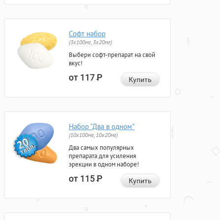
Софт набор
(3x100мг, 3x20мг)
Выбери софт-препарат на свой
вкус!
от 117
Р
Купить
Набор "Два в одном"
(10x100мг, 10x20мг)
Два самых популярных
препарата для усиления
эрекции в одном наборе!
от 115
Р
Купить