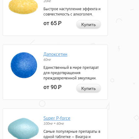
20мг
Быстрое наступление эффекта и
совместимость с алкоголем.
от 65
Р
Купить
Дапоксетин
60мг
Единственный в мире препарат
для предотвращения
преждевременной эякуляции.
от 90
Р
Купить
Super P-force
100мг + 60мг
Самые популярные препараты в
одной таблетке — Виагра и