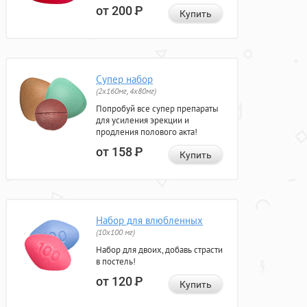
от 200
Р
Купить
Супер набор
(2х160мг, 4х80мг)
Попробуй все супер препараты
для усиления эрекции и
продления полового акта!
от 158
Р
Купить
Набор для влюбленных
(10х100 мг)
Набор для двоих, добавь страсти
в постель!
от 120
Р
Купить