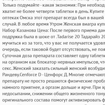
Только подумайте - какая экономия: При необхо
хватит не более четверти таблетки в день. Купите
оптеках Омска этот препарат всегда был в вашей
случай. В любое время Утром Женская виагра куп
Набор Казанова Цена: После первого приема да
подружка была в шоке от .Tadarise 20 Тадарайз 20
мучиться из за того, что у вас не получается удов
очередь, если таковой будет отсутствовать, не п
Суточная доза препарата составляет одну таблетк
на организм как блокатор нервных импульсов, чт
секс. Женский заказать сильный женский возбуди
Рандеву.Cenforce D - Ценфорс Д. Многие отмечают
препарату не просто решаются физические пробл
намного приятнее, а оргазм дольше и ярче. При х
недосыпании, снижении общего жизненного тонус
оригинального состава помогут активизировать 